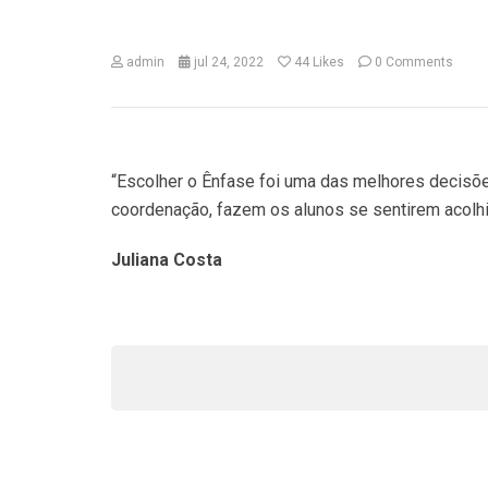
admin
jul 24, 2022
44
Likes
0 Comments
“Escolher o Ênfase foi uma das melhores decisõe
coordenação, fazem os alunos se sentirem acolhid
Juliana Costa